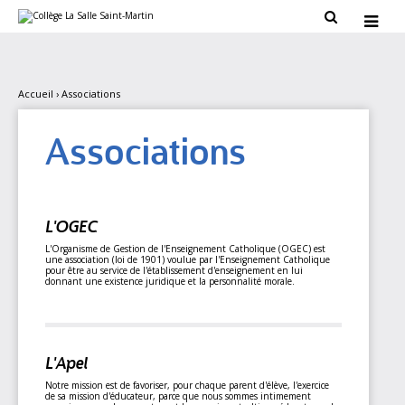
Aller
Outils

au
personnels

contenu.
|
Aller
à
la
Accueil
›
Associations
navigation
Associations
L'OGEC
L'Organisme de Gestion de l'Enseignement Catholique (OGEC) est
une association (loi de 1901) voulue par l'Enseignement Catholique
pour être au service de l'établissement d'enseignement en lui
donnant une existence juridique et la personnalité morale.
L'Apel
Notre mission est de favoriser, pour chaque parent d'élève, l'exercice
de sa mission d'éducateur, parce que nous sommes intimement