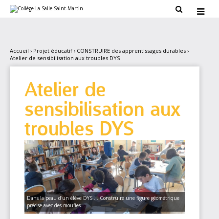
Aller
Outils

au
personnels

contenu.
|
Aller
à
la
Accueil
›
Projet éducatif
›
CONSTRUIRE des apprentissages durables
›
navigation
Atelier de sensibilisation aux troubles DYS
Atelier de
sensibilisation aux
troubles DYS
Dans la peau d'un élève DYS ... Construire une figure géométrique
précise avec des moufles...