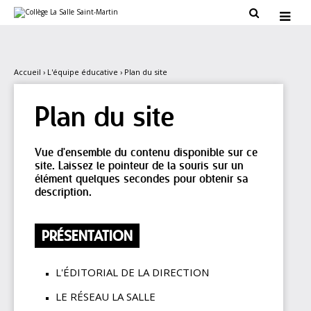
Aller
Outils

au
personnels

contenu.
|
Aller
à
la
Accueil
›
L'équipe éducative
›
Plan du site
navigation
Plan du site
Vue d'ensemble du contenu disponible sur ce
site. Laissez le pointeur de la souris sur un
élément quelques secondes pour obtenir sa
description.
PRÉSENTATION
L'ÉDITORIAL DE LA DIRECTION
LE RÉSEAU LA SALLE