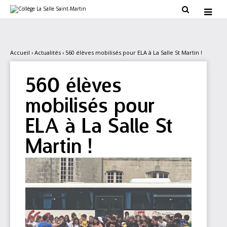
Aller
Outils

au
personnels

contenu.
|
Aller
à
la
Accueil
›
Actualités
›
560 élèves mobilisés pour ELA à La Salle St Martin !
navigation
560 élèves
mobilisés pour
ELA à La Salle St
Martin !