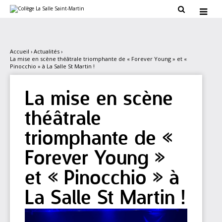
Aller
Outils

au
personnels

contenu.
|
Aller
à
la
Accueil
›
Actualités
›
navigation
La mise en scène théâtrale triomphante de « Forever Young » et «
Pinocchio » à La Salle St Martin !
La mise en scène
théâtrale
triomphante de «
Forever Young »
et « Pinocchio » à
La Salle St Martin !