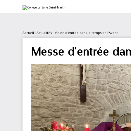
Aller
Outils
au
personnels
contenu.
|
Aller
à
la
navigation
Accueil
›
Actualités
›
Messe d'entrée dans le temps de l'Avent
Messe d'entrée dan