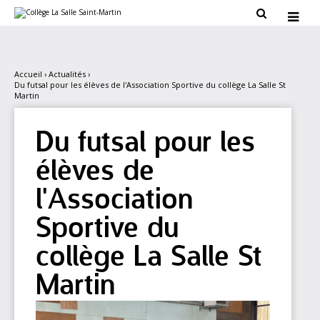
Aller
Outils

au
personnels

contenu.
|
Aller
à
la
Accueil
›
Actualités
›
navigation
Du futsal pour les élèves de l'Association Sportive du collège La Salle St
Martin
Du futsal pour les
élèves de
l'Association
Sportive du
collège La Salle St
Martin