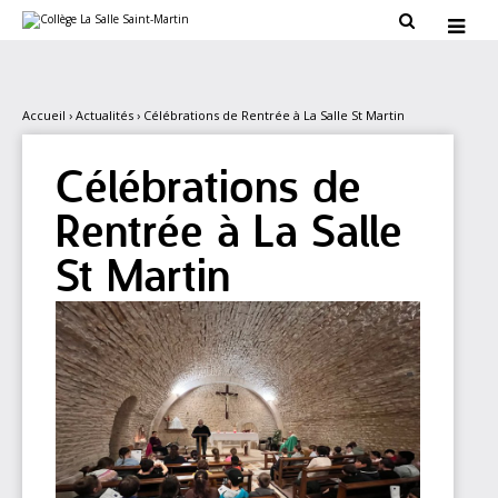
Aller
Outils

au
personnels

contenu.
|
Aller
à
la
Accueil
›
Actualités
›
Célébrations de Rentrée à La Salle St Martin
navigation
Célébrations de
Rentrée à La Salle
St Martin