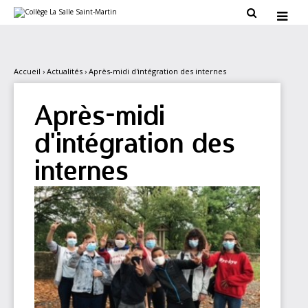
Aller
Outils

au
personnels

contenu.
|
Aller
à
la
Accueil
›
Actualités
›
Après-midi d'intégration des internes
navigation
Après-midi
d'intégration des
internes