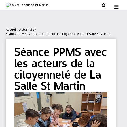
Aller
Outils

au
personnels

contenu.
|
Aller
à
la
Accueil
›
Actualités
›
navigation
Séance PPMS avec les acteurs de la citoyenneté de La Salle St Martin
Séance PPMS avec
les acteurs de la
citoyenneté de La
Salle St Martin