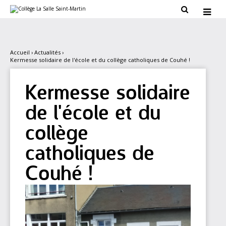
Aller
Outils

au
personnels

contenu.
|
Aller
à
la
Accueil
›
Actualités
›
navigation
Kermesse solidaire de l'école et du collège catholiques de Couhé !
Kermesse solidaire
de l'école et du
collège
catholiques de
Couhé !